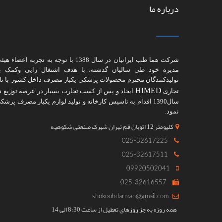
درباره ما
شرکت هما طب ایرانیان در سال 1388 با توجه به تجربه اعضاء ه
مدیره خود طی سالیان گذشته، با هدف اشتغال زایی وکمک ب
تولیدکنندگان محترم محصولات پزشکی یکبار مصرف داخل کشور با نا
HIMED
تجاری
ایجاد و پس از کسب تجارب بسیار در عرصه توزیع د
سال1390 اقدام به تاسیس کارخانه و تولید لوازم یکبار مصرف پزشک
نمود.
کلیومتر 12 اتوبان قم تهران شهرک صنعتی شکوهیه
025-32617225
025-32617511
09920502041
025-32616557
shokoohdarman@gmail.com
همه روزه به جز روزهای تعطیل از ساعت 8:30 الی 14