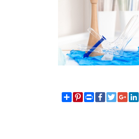
Share
Pinterest
Print
Facebook
Twitter
Googl